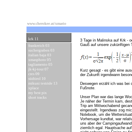
www.cherokee.at/xmario
krk 11
3 Tage in Malinska auf Krk - o
Gauß auf unsere zukünftigen T
frankreich 03
suchergraben 03
italian baja 03
xmasphoto 05
tagliamento 05
jk-kj-tour 07
Kurz gesagt - es gibt eine aus
cres 09
der Zukunft irgendwann besond
südtirol 10
mikuni testride 13
Deswegen erzähl ich was bei d
xplace
Fußnote.
my best pix
Unser Plan war das lange Wo
short tracks
Je näher der Termin kam, des
Trip am Mittwochabend gecan
eingestellt. Irgendwas zog m
Notebook, um die Wettersituat
Vorhersage kundtat, war relati
uns aber der Campingaufwand 
ziemlich egal. Hauptsache auf