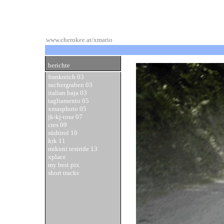
www.cherokee.at/xmario
berichte
frankreich 03
suchergraben 03
italian baja 03
tagliamento 05
xmasphoto 05
jk-kj-tour 07
cres 09
südtirol 10
krk 11
mikuni testride 13
xplace
my best pix
short tracks