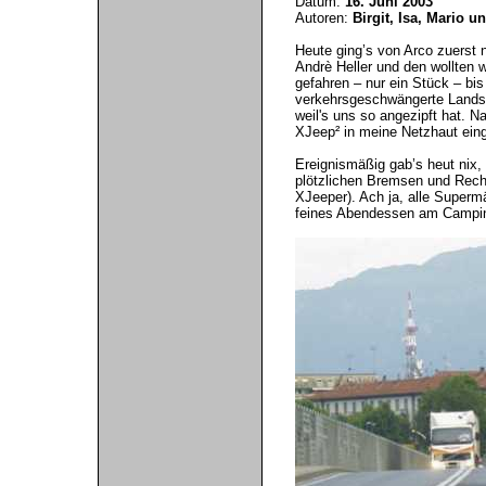
Datum:
16. Juni 2003
Autoren:
Birgit, Isa, Mario u
Heute ging’s von Arco zuerst
Andrè Heller und den wollten 
gefahren – nur ein Stück – b
verkehrsgeschwängerte Landst
weil's uns so angezipft hat. 
XJeep² in meine Netzhaut einge
Ereignismäßig gab’s heut nix, 
plötzlichen Bremsen und Rech
XJeeper). Ach ja, alle Supermä
feines Abendessen am Campin