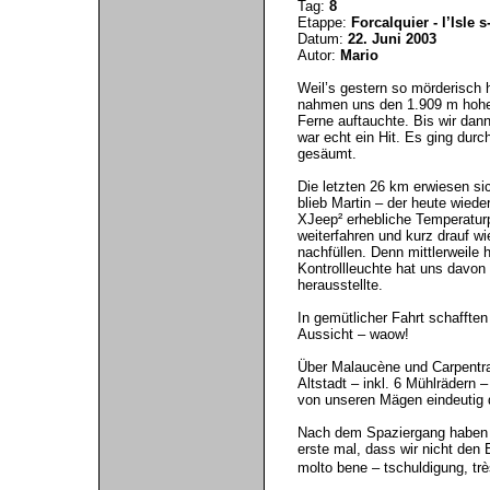
Tag:
8
Etappe:
Forcalquier - l’Isle 
Datum:
22. Juni 2003
Autor:
Mario
Weil’s gestern so mörderisch h
nahmen uns den 1.909 m hohen
Ferne auftauchte. Bis wir dan
war echt ein Hit. Es ging dur
gesäumt.
Die letzten 26 km erwiesen si
blieb Martin – der heute wied
XJeep² erhebliche Temperaturp
weiterfahren und kurz drauf w
nachfüllen. Denn mittlerweile 
Kontrollleuchte hat uns davon 
herausstellte.
In gemütlicher Fahrt schaffte
Aussicht – waow!
Über Malaucène und Carpentras 
Altstadt – inkl. 6 Mühlrädern 
von unseren Mägen eindeutig 
Nach dem Spaziergang haben 
erste mal, dass wir nicht den 
molto bene – tschuldigung, tr