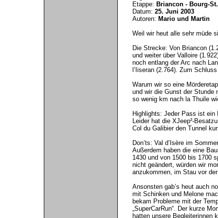
Etappe:
Briancon - Bourg-St
Datum:
25. Juni 2003
Autoren:
Mario und Martin
Weil wir heut alle sehr müde s
Die Strecke: Von Briancon (1.2
und weiter über Valloire (1.9
noch entlang der Arc nach La
l’Iiseran (2.764). Zum Schlus
Warum wir so eine Mörderetap
und wir die Gunst der Stunde 
so wenig km nach la Thuile wi
Highlights: Jeder Pass ist ei
Leider hat die XJeep²-Besatz
Col du Galibier den Tunnel ku
Don’ts: Val d’Isère im Sommer 
Außerdem haben die eine Bauste
1430 und von 1500 bis 1700 sp
nicht geändert, würden wir mor
anzukommen, im Stau vor der B
Ansonsten gab’s heut auch no
mit Schinken und Melone mach
bekam Probleme mit der Temp
„SuperCarRun“. Der kurze Mom
hatten unsere Begleiterinnen 