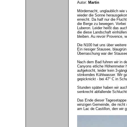
Autor:
Martin
Mördernacht, unglaublich wie 
wieder die Sonne herausgekom
erreicht. Da half nur die Flu
die Berge zu bewegen. Vorbe
Luberon. Leider heißt das au
die diese Landschaft einhüllen
bleiben. Au revoir Provence,
Die N100 hat uns über weitere
Ein riesiger Stausee, blaugrün
Überraschung war der Stausee 
Nach dem Bad fuhren wir in de
Canyons etliche Höhenmeter hin
aufgekocht, leider kein 3-gän
stinkendes Kühlwasser. Wir g
gepicknickt - bei 47° C in Sch
Stunden später haben wir auch
senkrecht abfallende Schlucht
Das Ende dieser Tagesetappe f
winzigen Gemeinde, die nicht 
am Lac de Castillon, den wir