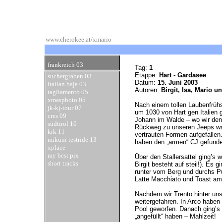
www.cherokee.at/xmario
frankreich 03
Tag:
1
Etappe:
Hart - Gardasee
suchergraben 03
Datum:
15. Juni 2003
italian baja 03
Autoren:
Birgit, Isa, Mario u
tagliamento 05
xmasphoto 05
Nach einem tollen Laubenfrü
jk-kj-tour 07
um 1030 von Hart gen Italien g
cres 09
Johann im Walde – wo wir den
südtirol 10
Rückweg zu unseren Jeeps ware
krk 11
vertrauten Formen aufgefallen
mikuni testride 13
haben den „armen“ CJ gefund
xplace
my best pix
Über den Stallersattel ging’s we
short tracks
Birgit besteht auf steil!). E
runter vom Berg und durchs Pu
Latte Macchiato und Toast am
Nachdem wir Trento hinter uns
weitergefahren. In Arco haben
Pool geworfen. Danach ging’s 
„angefüllt“ haben – Mahlzeit!