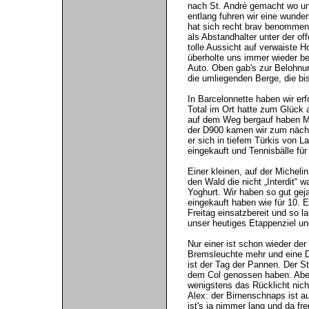
nach St. André gemacht wo un
entlang fuhren wir eine wunde
hat sich recht brav benommen u
als Abstandhalter unter der o
tolle Aussicht auf verwaiste H
überholte uns immer wieder be
Auto. Oben gab's zur Belohnu
die umliegenden Berge, die bi
In Barcelonnette haben wir erf
Total im Ort hatte zum Glück 
auf dem Weg bergauf haben Mart
der D900 kamen wir zum nächs
er sich in tiefem Türkis von 
eingekauft und Tennisbälle fü
Einer kleinen, auf der Micheli
den Wald die nicht „Interdit“ 
Yoghurt. Wir haben so gut gej
eingekauft haben wie für 10. 
Freitag einsatzbereit und so l
unser heutiges Etappenziel un
Nur einer ist schon wieder de
Bremsleuchte mehr und eine D
ist der Tag der Pannen. Der S
dem Col genossen haben. Aber
wenigstens das Rücklicht nic
Alex: der Birnenschnaps ist au
ist's ja nimmer lang und da fr