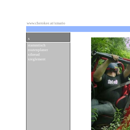
www.cherokee.at/xmario
x
stammtisch
routenplaner
xthread
xreglement