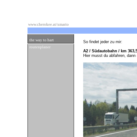
www.cherokee.at/xmario
the way to hart
So findet jeder zu mir:
routenplaner
A2 / Südautobahn / km 363,5
Hier musst du abfahren, dann 