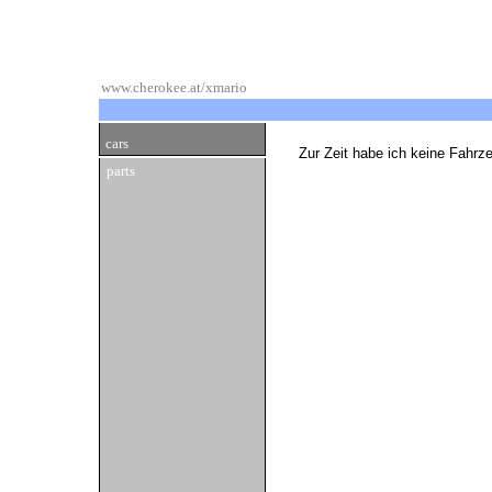
www.cherokee.at/xmario
cars
Zur Zeit habe ich keine Fahrz
parts